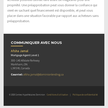
propriété. Une préapprobation peut vous donner la confiance qui
vient en sachant quel financement est disponible, et peut vous
placer dans une situation favorable par rapport aux acheteurs sans
préapprobation.
COMMUNIQUER AVEC NOUS
Afsha Jamal
Mortgage Agent Level 1
300-140 Allstate Parkway
Markham, ON
L3R 5Y8, Canada
Courriel:
afsha.jamal@dominionlending.ca
© 2026 Centres Hypothécaires Dominion
Conditions d’utilisation
|
Politique de confidentialité