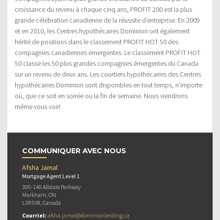
croissance du revenu à chaque cinq ans, PROFIT 200 est la plus
grande célébration canadienne de la réussite d’entreprise. En 2009
et en 2010, les Centres hypothécaires Dominion ont également
hérité de positions dans le classement PROFIT HOT 50 des
compagnies canadiennes émergentes. Le classement PROFIT HOT
50 classe les 50 plus grandes compagnies émergentes du Canada
sur un revenu de deux ans. Les courtiers hypothécaires des Centres
hypothécaires Dominion sont disponibles en tout temps, n’importe
où, que ce soit en soirée ou la fin de semaine. Nous viendrons
même vous voir!
COMMUNIQUER AVEC NOUS
Afsha Jamal
Mortgage Agent Level 1
300-140 Allstate Parkway
Markham, ON
L3R 5Y8, Canada
Courriel:
afsha.jamal@dominionlending.ca